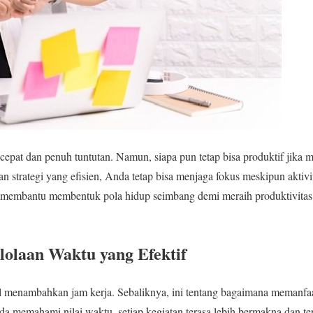
cepat dan penuh tuntutan. Namun, siapa pun tetap bisa produktif jik
an strategi yang efisien, Anda tetap bisa menjaga fokus meskipun aktivit
membantu membentuk pola hidup seimbang demi meraih produktivita
lolaan Waktu yang Efektif
 menambahkan jam kerja. Sebaliknya, ini tentang bagaimana memanfaa
da memahami nilai waktu, setiap kegiatan terasa lebih bermakna dan ter