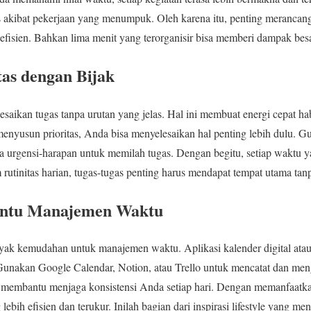
s akibat pekerjaan yang menumpuk. Oleh karena itu, penting merancan
efisien. Bahkan lima menit yang terorganisir bisa memberi dampak bes
as dengan Bijak
saikan tugas tanpa urutan yang jelas. Hal ini membuat energi cepat hab
nyusun prioritas, Anda bisa menyelesaikan hal penting lebih dulu. G
a urgensi-harapan untuk memilah tugas. Dengan begitu, setiap waktu y
 rutinitas harian, tugas-tugas penting harus mendapat tempat utama tanp
antu Manajemen Waktu
yak kemudahan untuk manajemen waktu. Aplikasi kalender digital atau
 Gunakan Google Calendar, Notion, atau Trello untuk mencatat dan meng
g membantu menjaga konsistensi Anda setiap hari. Dengan memanfaatka
ebih efisien dan terukur. Inilah bagian dari inspirasi lifestyle yang me