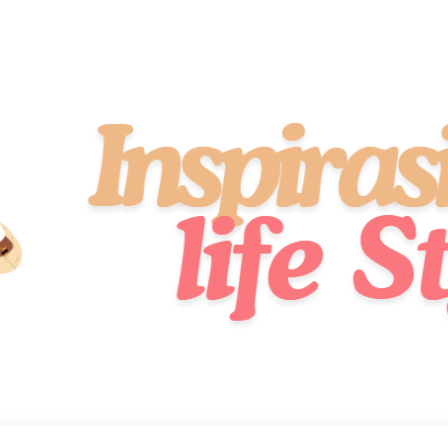
idup Sehat, Stylish, dan Penuh Semangat!
 Style