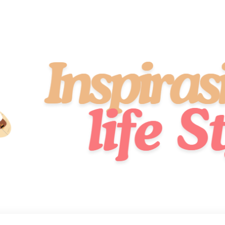
idup Sehat, Stylish, dan Penuh Semangat!
 Style