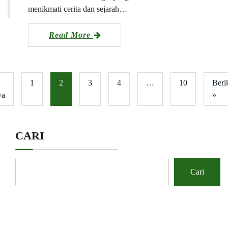
menikmati cerita dan sejarah…
Read More
1
2
3
4
…
10
Beri
ya
»
CARI
Cari