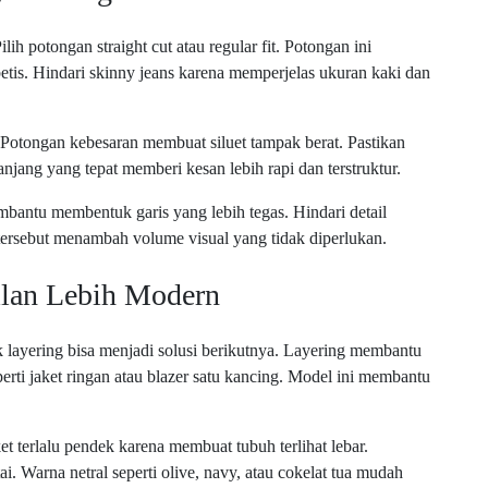
ih potongan straight cut atau regular fit. Potongan ini
is. Hindari skinny jeans karena memperjelas ukuran kaki dan
al. Potongan kebesaran membuat siluet tampak berat. Pastikan
njang yang tepat memberi kesan lebih rapi dan terstruktur.
mbantu membentuk garis yang lebih tegas. Hindari detail
l tersebut menambah volume visual yang tidak diperlukan.
ilan Lebih Modern
 layering bisa menjadi solusi berikutnya. Layering membantu
rti jaket ringan atau blazer satu kancing. Model ini membantu
ket terlalu pendek karena membuat tubuh terlihat lebar.
tai. Warna netral seperti olive, navy, atau cokelat tua mudah