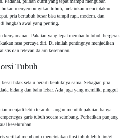
n. Padahal, pilihan outfit yang tepat mampu mengubah
ya bukan menyembunyikan tubuh, melainkan menciptakan
at, pria bertubuh besar bisa tampil rapi, modern, dan
adi langkah awal yang penting.
ngan kenyamanan. Pakaian yang tepat membantu tubuh bergerak
katkan rasa percaya diri. Di sinilah pentingnya menjadikan
listis dan relevan dalam keseharian.
orsi Tubuh
h besar tidak selalu berarti bentuknya sama. Sebagian pria
dada bidang dan bahu lebar. Ada juga yang memiliki pinggul
ian menjadi lebih terarah. Jangan memilih pakaian hanya
empertegas garis tubuh secara seimbang. Perhatikan panjang
sual keseluruhan.
aris vertikal membantu menciptakan ilusi tubuh lebih tinggi.