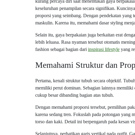
kurang percaya diri saat menentukan gaya berpakaia
keseluruhan penampilan secara signifikan. Kuncin
proporsi yang seimbang. Dengan pendekatan yang tep
maskulin. Karena itu, memahami dasar styling menj
Selain itu, gaya berpakaian juga berkaitan erat de
lebih leluasa. Rasa nyaman tersebut otomatis mening
fashion sebagai bagian dari
inspirasi lifestyle
yang rea
Memahami Struktur dan Prop
Pertama, kenali struktur tubuh secara objektif. Tubu
memiliki perut dominan. Sebagian lainnya memiliki 
cukup besar dibanding bagian atas tubuh.
Dengan memahami proporsi tersebut, pemilihan paka
karena sedang tren. Fokuslah pada potongan yang m
torso dan kaki. Detail ini berpengaruh pada kesan vi
Selanjutnya, perhatikan garis vertikal pada outfit. G