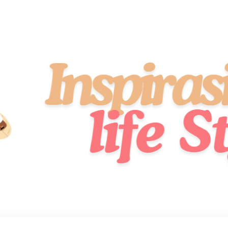
idup Sehat, Stylish, dan Penuh Semangat!
 Style