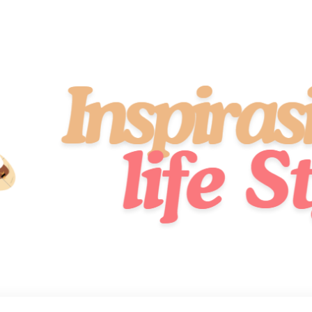
idup Sehat, Stylish, dan Penuh Semangat!
 Style