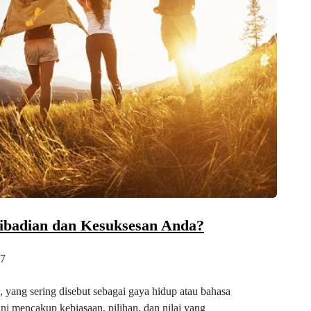
badian dan Kesuksesan Anda?
7
, yang sering disebut sebagai gaya hidup atau bahasa
ini mencakup kebiasaan, pilihan, dan nilai yang