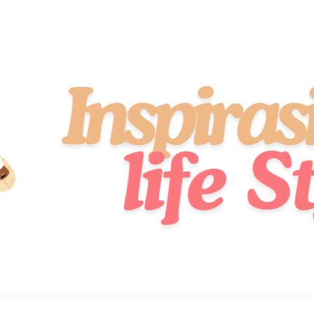
idup Sehat, Stylish, dan Penuh Semangat!
 Style